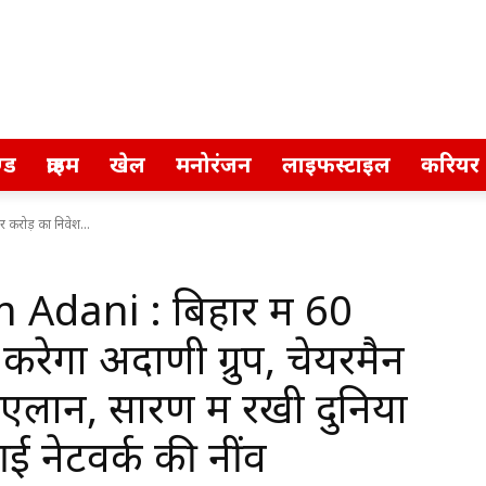
्ड
क्राइम
खेल
मनोरंजन
लाइफस्टाइल
करियर
करोड़ का निवेश...
dani : बिहार में 60
करेगा अदाणी ग्रुप, चेयरमैन
एलान, सारण में रखी दुनिया
आई नेटवर्क की नींव