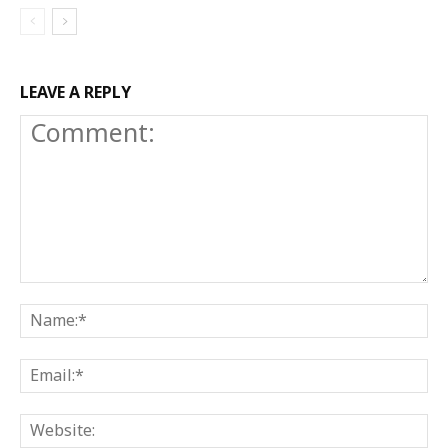
LEAVE A REPLY
Comment:
N
E
W