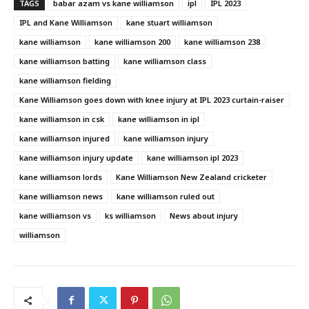
TAGS
babar azam vs kane williamson
ipl
IPL 2023
IPL and Kane Williamson
kane stuart williamson
kane williamson
kane williamson 200
kane williamson 238
kane williamson batting
kane williamson class
kane williamson fielding
Kane Williamson goes down with knee injury at IPL 2023 curtain-raiser
kane williamson in csk
kane williamson in ipl
kane williamson injured
kane williamson injury
kane williamson injury update
kane williamson ipl 2023
kane williamson lords
Kane Williamson New Zealand cricketer
kane williamson news
kane williamson ruled out
kane williamson vs
ks williamson
News about injury
williamson