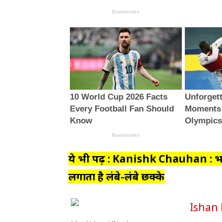
ये भी पढ़ें : Kanishk Chauhan : भ
लगाता है लंबे-लंबे छक्के