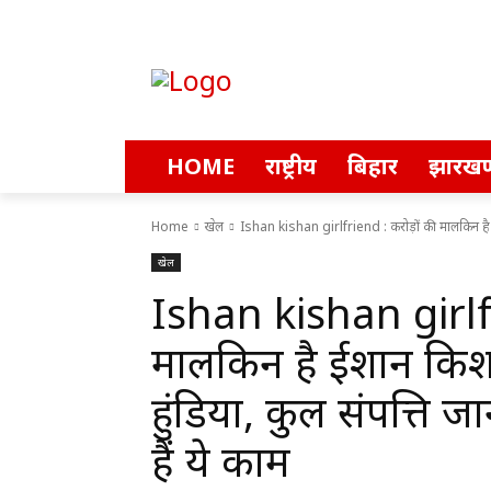
HOME
राष्ट्रीय
बिहार
झारखण
Home
खेल
Ishan kishan girlfriend : करोड़ों की मालकिन है ई
खेल
Ishan kishan girlfr
मालकिन है ईशान किशन 
हुंडिया, कुल संपत्ति 
हैं ये काम