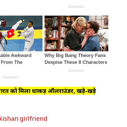
ारत को मिला धाकड़ ऑलराउंडर, खड़े-खड़े