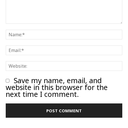
Comment:
N
E
W
Save my name, email, and
website in this browser for the
next time I comment.