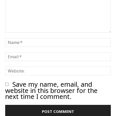
Comment:
N
E
W
Save my name, email, and
website in this browser for the
next time I comment.