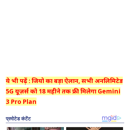
ये भी पढ़ें : जियो का बड़ा ऐलान, सभी अनलिमिटेड
5G यूज़र्स को 18 महीने तक फ्री मिलेगा Gemini
3 Pro Plan