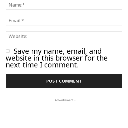
N
E
W
Save my name, email, and
website in this browser for the
next time I comment.
- Advertisment -