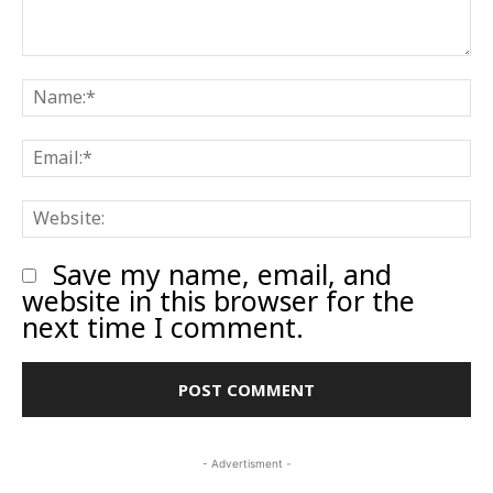
Comment:
N
E
W
Save my name, email, and
website in this browser for the
next time I comment.
- Advertisment -