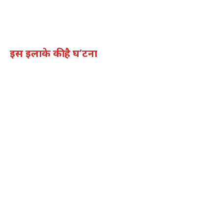
इस इलाके की है घ’टना