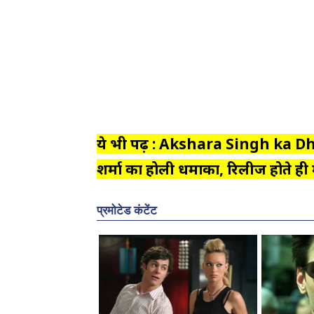
ये भी पढ़ें : Akshara Singh ka D
शर्मा का होली धमाका, रिलीज होते ही 