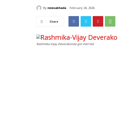
By
newsakhada
February 26, 2026
Share
Rashmika-Vijay Deverakonda got married