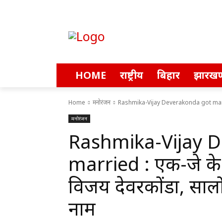
HOME
राष्ट्रीय
बिहार
झारखण
Home
मनोरंजन
Rashmika-Vijay Deverakonda got married :
मनोरंजन
Rashmika-Vijay 
married : एक-दूजे के
विजय देवरकोंडा, सालो
नाम