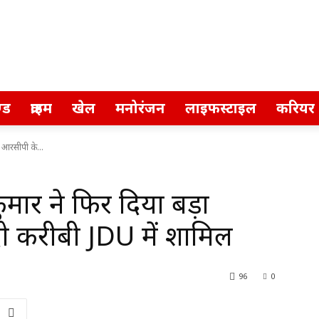
्ड
क्राइम
खेल
मनोरंजन
लाइफस्टाइल
करियर
 आरसीपी के...
मार ने फिर दिया बड़ा
ो करीबी JDU में शामिल
96
0