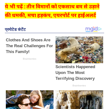
ये भी पढ़ें : तीन विमानों को एकसाथ बम से उड़ाने
की धमकी, मचा हड़कंप, एयरपोर्ट पर हाईअलर्ट