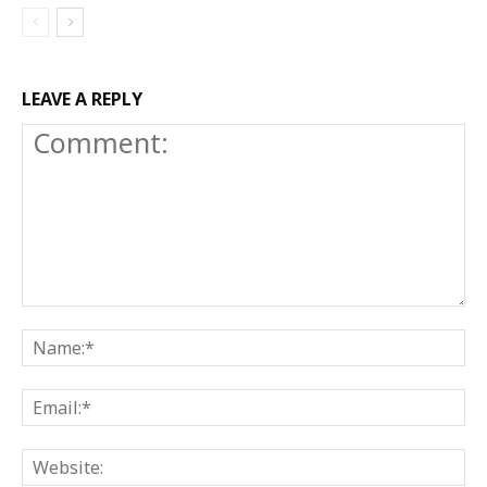
LEAVE A REPLY
Comment:
N
E
W