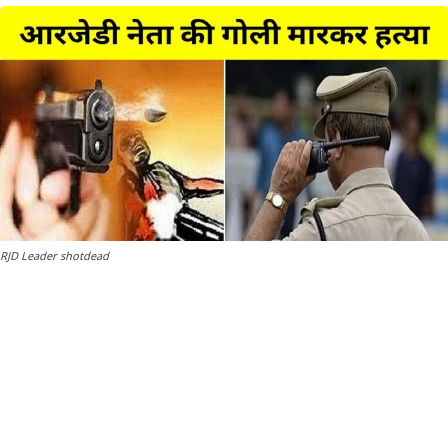
RJD Leader shotdead