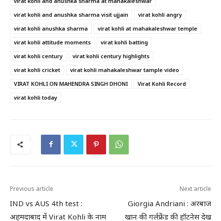
virat kohli and anushka sharma at mahakaleshwar
virat kohli and anushka sharma visit ujjain
virat kohli angry
virat kohli anushka sharma
virat kohli at mahakaleshwar temple
virat kohli attitude moments
virat kohli batting
virat kohli century
virat kohli century highlights
virat kohli cricket
virat kohli mahakaleshwar tample video
VIRAT KOHLI ON MAHENDRA SINGH DHONI
Virat Kohli Record
virat kohli today
Previous article
Next article
IND vs AUS 4th test :
Giorgia Andriani : अरबाज
अहमदाबाद में Virat Kohli के नाम
खान की गर्लफ्रेंड की हॉटनेस देख