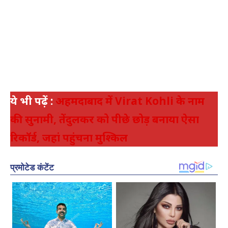
ये भी पढ़ें :
अहमदाबाद में Virat Kohli के नाम
की सुनामी, तेंदुलकर को पीछे छोड़ बनाया ऐसा
रिकॉर्ड, जहां पहुंचना मुश्किल