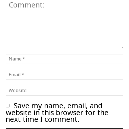
Comment:
N
E
W
Save my name, email, and
website in this browser for the
next time I comment.