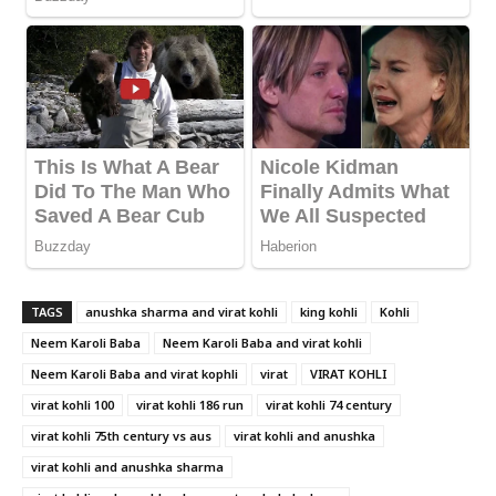
TAGS
anushka sharma and virat kohli
king kohli
Kohli
Neem Karoli Baba
Neem Karoli Baba and virat kohli
Neem Karoli Baba and virat kophli
virat
VIRAT KOHLI
virat kohli 100
virat kohli 186 run
virat kohli 74 century
virat kohli 75th century vs aus
virat kohli and anushka
virat kohli and anushka sharma