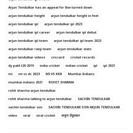
Arjun Tendulkar has an appeal for lbw turned down
arjun tendulkar height
arjun tendulkar height in feet
arjun tendulkar ipl
arjun tendulkar ipl 2023
arjun tendulkar ipl career
arjun tendulkar ipl debut
arjun tendulkar ipl team
arjun tendulkar ipl team 2023
arjun tendulkar ranji team
arjun tendulkar stats
arjun tendulkar videos
criccard
cricket records
dy patil t20 2019
india cricket
indian cricket
ipl
ipl 2021
mi
mi vs dc 2023
MI VS KKR
Mumbai Indians
mumbai indians 2021
ROHIT SHARMA
rohit sharma arjun tendulkar
rohit sharma talking to arjun tendulkar
SACHIN TENDULKAR
sachin tendulkar son
SACHIN TENDULKAR SON ARJUN TENDULKAR
video
viral
viral cricket
अर्जुन तेंदुलकर