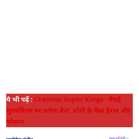
ये भी पढ़ें :
Chennai Super Kings : चेन्नई
सुपरकिंग्स पर लगेगा बैन!, धोनी के फैंस हैरान और
परेशान