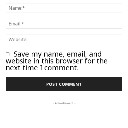
N
E
W
Save my name, email, and
website in this browser for the
next time I comment.
- Advertisment -