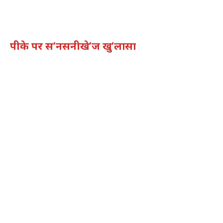
पीके पर स’नसनीखे’ज खु’लासा