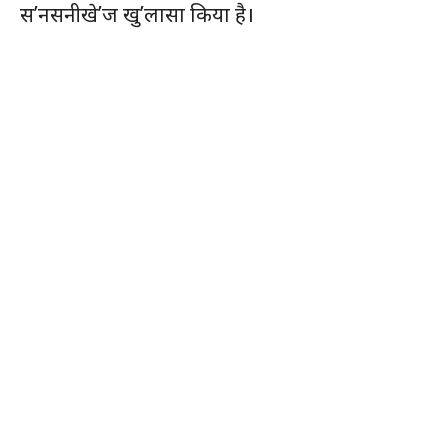
स’नसनीखे’ज खु’लासा किया है।