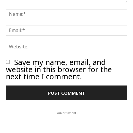
Comment:
N
E
W
Save my name, email, and
website in this browser for the
next time I comment.
- Advertisment -