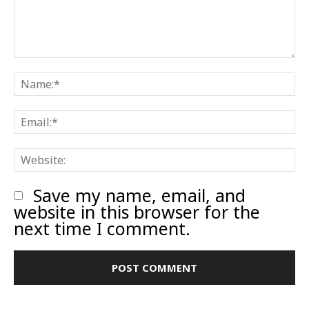
Comment:
N
E
W
Save my name, email, and
website in this browser for the
next time I comment.