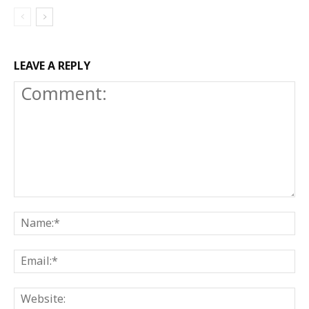
LEAVE A REPLY
Comment:
N
E
W