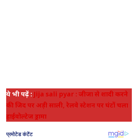
ये भी पढ़ें :
Jija sali pyar : जीजा से शादी करने
की जिद पर अड़ी साली, रेलवे स्टेशन पर घंटों चला
हाईवोल्टेज ड्रामा