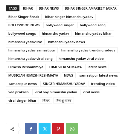
TAGS
BIHAR
BIHAR NEWS
BIHAR SINGER AMARJEET JAIKAR
Bihar Singer Break
bihar singer himanshu yadav
BOLLYWOOD NEWS
bollywood singer
bollywood song
bollywood songs
himanshu yadav
himanshu yadav bihar
himanshu yadav live
himanshu yadav news
himanshu yadav samastipur
himanshu yadav trending videos
himanshu yadav viral song
himanshu yadav viral video
Himesh Reshammiya
HIMESH RESHMAIYA
latest news
MUSICIAN HIMESH RESHMAIYA
NEWS
samastipur latest news
samastipur news
SINGER HIMANSHU YADAV
trending video
ved prakash
viral boy himanshu yadav
viral news
viral singer bihar
बिहार
हिमांशु यादव