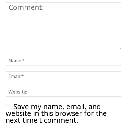
Comment:
N
E
W
Save my name, email, and
website in this browser for the
next time I comment.