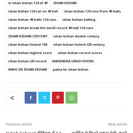
in ishan kishan 124 of 49
ISHAN KISHAN
ishan kishan 124 run on 49 ball
ishan kishan 124 runs from 49 balls
ishan kishan 49 balls 124 runs
ishan kishan batting
ishan kishan break the world record 49 ball 124 runs
ISHAN KISHAN CENTURY
ishan kishan double century
ishan kishan fastest 100
ishan kishan fastest t20 century
ishan kishan highest score
ishan kishan record scores
ishan kishan t20 record
MAHENDRA SINGH DHONI
MAHI ON ISHAN KISHAN
patna ke ishan kishan
Previous article
Next article