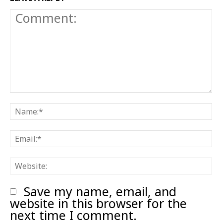
Comment:
N
E
W
Save my name, email, and
website in this browser for the
next time I comment.