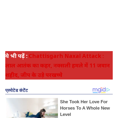
ये भी पढ़ें :
Chattisgarh Naxal Attack :
लाल आतंक का कहर, नक्सली हमले में 11 जवान
शहीद, जीप के उड़े परखच्चे