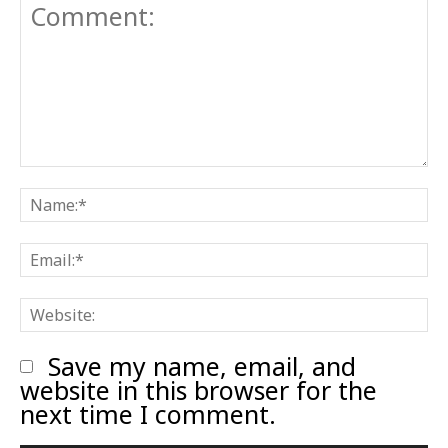
Comment:
N
E
W
Save my name, email, and
website in this browser for the
next time I comment.