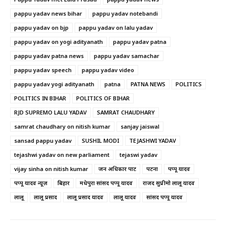
pappu yadav news bihar
pappu yadav notebandi
pappu yadav on bjp
pappu yadav on lalu yadav
pappu yadav on yogi adityanath
pappu yadav patna
pappu yadav patna news
pappu yadav samachar
pappu yadav speech
pappu yadav video
pappu yadav yogi adityanath
patna
PATNA NEWS
POLITICS
POLITICS IN BIHAR
POLITICS OF BIHAR
RJD SUPREMO LALU YADAV
SAMRAT CHAUDHARY
samrat chaudhary on nitish kumar
sanjay jaiswal
sansad pappu yadav
SUSHIL MODI
TEJASHWI YADAV
tejashwi yadav on new parliament
tejaswi yadav
vijay sinha on nitish kumar
जन अधिकार पार्टी
पटना
पप्पू यादव
पप्पू यादव न्यूज़
बिहार
मधेपुरा सांसद पप्पू यादव
राजद सुप्रीमो लालू यादव
लालू
लालू प्रसाद
लालू प्रसाद यादव
लालू यादव
सांसद पप्पू यादव