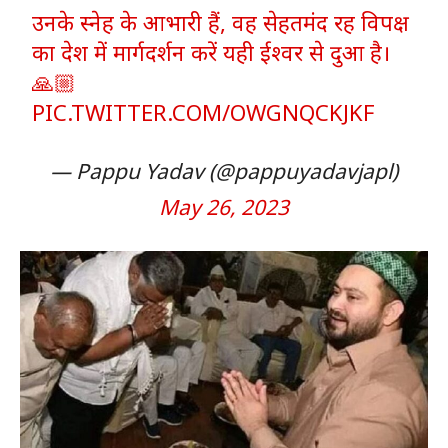
उनके स्नेह के आभारी हैं, वह सेहतमंद रह विपक्ष
का देश में मार्गदर्शन करें यही ईश्वर से दुआ है।
🙏🏼
PIC.TWITTER.COM/OWGNQCKJKF
— Pappu Yadav (@pappuyadavjapl)
May 26, 2023