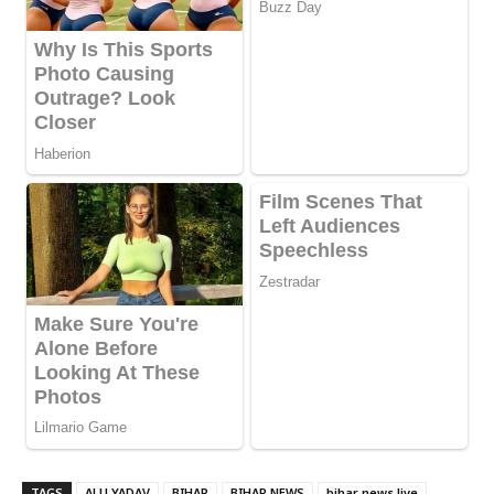
TAGS
ALU YADAV
BIHAR
BIHAR NEWS
bihar news live