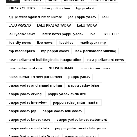
BIHAR POLITICS
bihar politics live
bjp protest
bjp protest against nitish kumar
jap pappu yadav
lalu
LALU PRASAD
LALU PRASAD YADAV
LALU YADAV
lalu yadav news
latest news pappu yadav
live
LIVE CITIES
live city news
live news
livecities
madhepura mp
mp madhepura
mp pappu yadav
new parliament building
new parliament building india inauguration
new parliament news
new parliament row
NITISH KUMAR
nitish kumar news
nitish kumar on new parliament
pappu yadav
pappu yadav and anand mohan
pappu yadav bihar
pappu yadav crying
pappu yadav exclusive
pappu yadav interview
pappu yadav jantar mantar
pappu yadav jap
pappu yadav lalu yadav
pappu yadav latest news
pappu yadav latest statement
pappu yadav meets lalu
pappu yadav meets lalu yadav
Pappu Yadav met Lalu Prasad
pappu yadav news