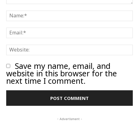
Comment:
N
E
W
Save my name, email, and
website in this browser for the
next time I comment.
- Advertisment -