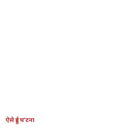
ऐसे हुई घ’टना