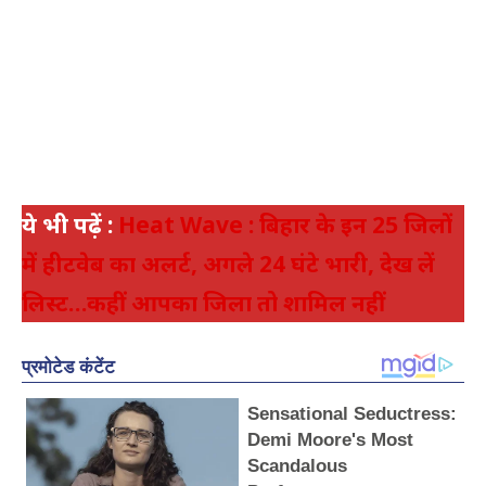
ये भी पढ़ें :
Heat Wave : बिहार के इन 25 जिलों
में हीटवेब का अलर्ट, अगले 24 घंटे भारी, देख लें
लिस्ट…कहीं आपका जिला तो शामिल नहीं