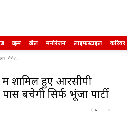
्ड
क्राइम
खेल
मनोरंजन
लाइफस्टाइल
करियर
कहा - नीतीश...
में शामिल हुए आरसीपी
पास बचेगी सिर्फ भूंजा पार्टी
63
0