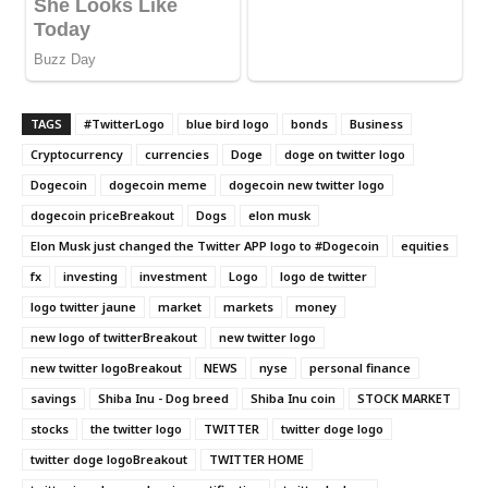
TAGS
#TwitterLogo
blue bird logo
bonds
Business
Cryptocurrency
currencies
Doge
doge on twitter logo
Dogecoin
dogecoin meme
dogecoin new twitter logo
dogecoin priceBreakout
Dogs
elon musk
Elon Musk just changed the Twitter APP logo to #Dogecoin
equities
fx
investing
investment
Logo
logo de twitter
logo twitter jaune
market
markets
money
new logo of twitterBreakout
new twitter logo
new twitter logoBreakout
NEWS
nyse
personal finance
savings
Shiba Inu - Dog breed
Shiba Inu coin
STOCK MARKET
stocks
the twitter logo
TWITTER
twitter doge logo
twitter doge logoBreakout
TWITTER HOME