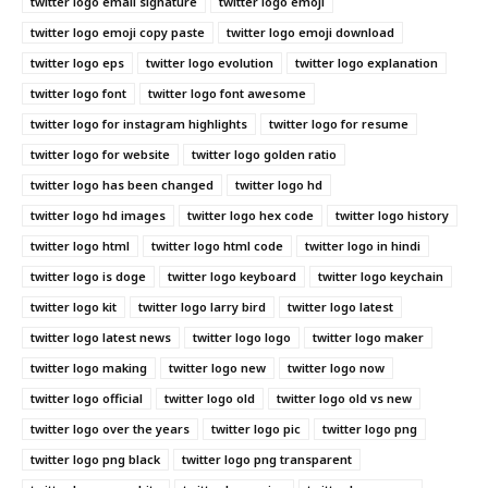
twitter logo email signature
twitter logo emoji
twitter logo emoji copy paste
twitter logo emoji download
twitter logo eps
twitter logo evolution
twitter logo explanation
twitter logo font
twitter logo font awesome
twitter logo for instagram highlights
twitter logo for resume
twitter logo for website
twitter logo golden ratio
twitter logo has been changed
twitter logo hd
twitter logo hd images
twitter logo hex code
twitter logo history
twitter logo html
twitter logo html code
twitter logo in hindi
twitter logo is doge
twitter logo keyboard
twitter logo keychain
twitter logo kit
twitter logo larry bird
twitter logo latest
twitter logo latest news
twitter logo logo
twitter logo maker
twitter logo making
twitter logo new
twitter logo now
twitter logo official
twitter logo old
twitter logo old vs new
twitter logo over the years
twitter logo pic
twitter logo png
twitter logo png black
twitter logo png transparent