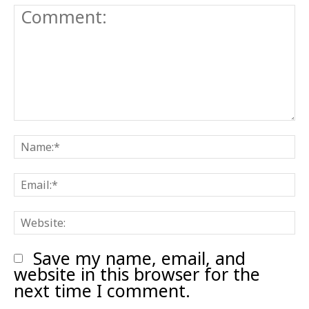
Comment:
N
E
W
Save my name, email, and
website in this browser for the
next time I comment.