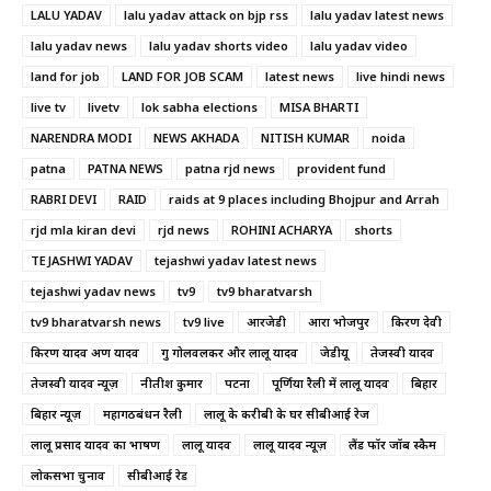
LALU YADAV
lalu yadav attack on bjp rss
lalu yadav latest news
lalu yadav news
lalu yadav shorts video
lalu yadav video
land for job
LAND FOR JOB SCAM
latest news
live hindi news
live tv
livetv
lok sabha elections
MISA BHARTI
NARENDRA MODI
NEWS AKHADA
NITISH KUMAR
noida
patna
PATNA NEWS
patna rjd news
provident fund
RABRI DEVI
RAID
raids at 9 places including Bhojpur and Arrah
rjd mla kiran devi
rjd news
ROHINI ACHARYA
shorts
TEJASHWI YADAV
tejashwi yadav latest news
tejashwi yadav news
tv9
tv9 bharatvarsh
tv9 bharatvarsh news
tv9 live
आरजेडी
आरा भोजपुर
किरण देवी
किरण यादव अरुण यादव
गुरु गोलवलकर और लालू यादव
जेडीयू
तेजस्वी यादव
तेजस्वी यादव न्यूज़
नीतीश कुमार
पटना
पूर्णिया रैली में लालू यादव
बिहार
बिहार न्यूज़
महागठबंधन रैली
लालू के करीबी के घर सीबीआई रेज
लालू प्रसाद यादव का भाषण
लालू यादव
लालू यादव न्यूज़
लैंड फॉर जॉब स्कैम
लोकसभा चुनाव
सीबीआई रेड