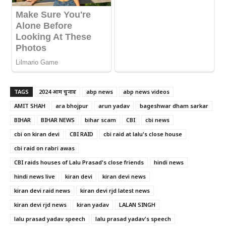
TAGS
2024 आम चुनाव
abp news
abp news videos
AMIT SHAH
ara bhojpur
arun yadav
bageshwar dham sarkar
BIHAR
BIHAR NEWS
bihar scam
CBI
cbi news
cbi on kiran devi
CBI RAID
cbi raid at lalu's close house
cbi raid on rabri awas
CBI raids houses of Lalu Prasad's close friends
hindi news
hindi news live
kiran devi
kiran devi news
kiran devi raid news
kiran devi rjd latest news
kiran devi rjd news
kiran yadav
LALAN SINGH
lalu prasad yadav speech
lalu prasad yadav's speech