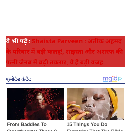
ये भी पढ़ें :
Shaista Parveen : अतीक अहमद
के परिवार में बड़ी कलह!, शाइस्ता और अशरफ की
पत्नी जैनब में बढ़ी तकरार, ये है बड़ी वजह