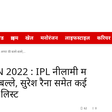
्ड
क्राइम
खेल
मनोरंजन
लाइफस्टाइल
करियर
्यर की बल्ले-बल्ले,...
2022 : IPL नीलामी में
बल्ले, सुरेश रैना समेत कई
 लिस्ट
62
0