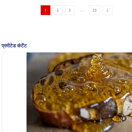
...
1
2
3
23