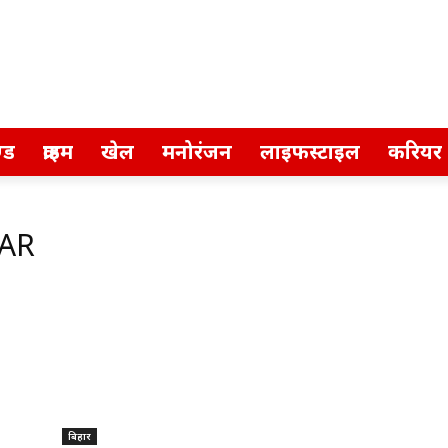
्ड
क्राइम
खेल
मनोरंजन
लाइफस्टाइल
करियर
HAR
बिहार